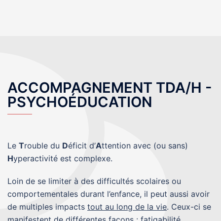
ACCOMPAGNEMENT TDA/H -
PSYCHOÉDUCATION
Le
T
rouble du
D
éficit d’
A
ttention avec (ou sans)
H
yperactivité est complexe.
Loin de se limiter à des difficultés scolaires ou
comportementales durant l’enfance, il peut aussi avoir
de multiples impacts
tout au long de la vie
. Ceux-ci se
manifestent de différentes façons : fatigabilité,